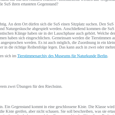
le SuS ihren ertasteten Gegenstand?
chtig. An dem Ort dürfen sich die SuS einen Sitzplatz suchen. Den SuS 
nd Naturgeräusche abgespielt werden. Anschließend kommen die SuS
kustischen Klänge haben sie in der Lauschphase auch gehört. Welche de
timmen haben sich eingeschlichen. Gemeinsam werden die Tierstimmen 
ngesprochen werden. Es ist auch möglich, die Zuordnung in ein kleine
er in die richtige Reihenfolge legen. Das kann auch in zwei oder mehr
en sich im
Tierstimmenarchiv des Museums für Naturkunde Berlin
.
derem zwei Übungen für den Riechsinn.
ein. Ein Gegenstand kommt in eine geschlossene Kiste. Die Klasse wird
die Kiste greifen, aber nicht schauen. Sie soll beschreiben, was sie e