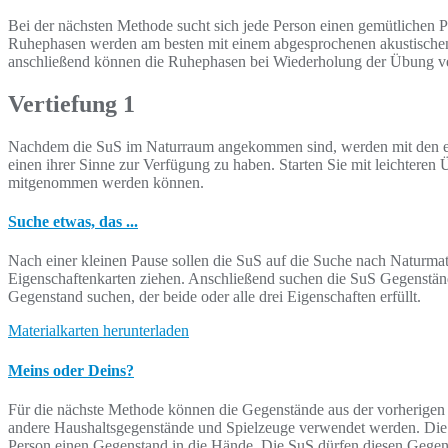
Bei der nächsten Methode sucht sich jede Person einen gemütlichen P
Ruhephasen werden am besten mit einem abgesprochenen akustischen 
anschließend können die Ruhephasen bei Wiederholung der Übung ve
Vertiefung 1
Nachdem die SuS im Naturraum angekommen sind, werden mit den erst
einen ihrer Sinne zur Verfügung zu haben. Starten Sie mit leichtere
mitgenommen werden können.
Suche etwas, das ...
Nach einer kleinen Pause sollen die SuS auf die Suche nach Naturmate
Eigenschaftenkarten ziehen. Anschließend suchen die SuS Gegenständ
Gegenstand suchen, der beide oder alle drei Eigenschaften erfüllt.
Materialkarten herunterladen
Meins oder Deins?
Für die nächste Methode können die Gegenstände aus der vorherige
andere Haushaltsgegenstände und Spielzeuge verwendet werden. Die Su
Person einen Gegenstand in die Hände. Die SuS dürfen diesen Gegen