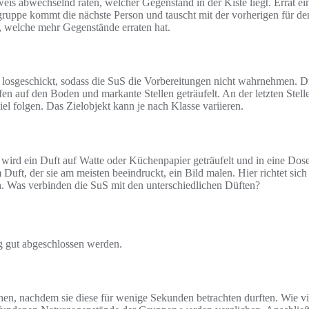
s abwechselnd raten, welcher Gegenstand in der Kiste liegt. Errät ei
rgruppe kommt die nächste Person und tauscht mit der vorherigen für 
e, welche mehr Gegenstände erraten hat.
osgeschickt, sodass die SuS die Vorbereitungen nicht wahrnehmen. Die
 auf den Boden und markante Stellen geträufelt. An der letzten Stelle
el folgen. Das Zielobjekt kann je nach Klasse variieren.
ird ein Duft auf Watte oder Küchenpapier geträufelt und in eine Dose
uft, der sie am meisten beeindruckt, ein Bild malen. Hier richtet sich
. Was verbinden die SuS mit den unterschiedlichen Düften?
 gut abgeschlossen werden.
hen, nachdem sie diese für wenige Sekunden betrachten durften. Wie v