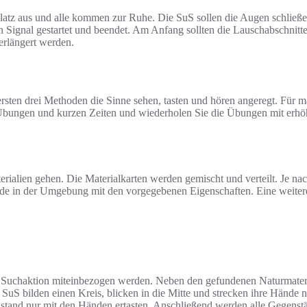
latz aus und alle kommen zur Ruhe. Die SuS sollen die Augen schließe
Signal gestartet und beendet. Am Anfang sollten die Lauschabschnitt
rlängert werden.
en drei Methoden die Sinne sehen, tasten und hören angeregt. Für m
n Übungen und kurzen Zeiten und wiederholen Sie die Übungen mit erhö
rialien gehen. Die Materialkarten werden gemischt und verteilt. Je nac
e in der Umgebung mit den vorgegebenen Eigenschaften. Eine weitere 
n Suchaktion miteinbezogen werden. Neben den gefundenen Naturmateri
S bilden einen Kreis, blicken in die Mitte und strecken ihre Hände na
stand nur mit den Händen ertasten. Anschließend werden alle Gegenst