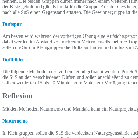
nennen. Die beiden Gruppen dürfen immer nach einem weiteren Hinwei
der Kiste geholt und gilt als Punkt für die Gruppe. Aus der Gewinne
nach alle SuS einen Gegenstand ertasten. Die Gewinnergruppe ist di
Duftspur
Am besten wird während der vorherigen Übung eine Aufsichtsperson l
dabei werden im Abstand von mehreren Metern jeweils mehrere Tropfen
sollen die SuS in Kleingruppen die Duftspur finden und ihr bis zum Zi
Duftbilder
Die folgende Methode muss vorbereitet mitgebracht werden. Pro SuS w
die SuS an den verschiedenen Düften und sollen anschließend zu dem D
sollten wenigsten 15 bis 20 Minuten zum Malen zur Verfügung stehen
Reflexion
Mit den Methoden Naturmemo und Mandala kann ein Naturprojekttag
Naturmemo
In Kleingruppen sollen die SuS die verdeckten Naturgegenstände suc