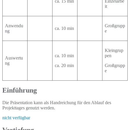
ca. 15 min
Einzelarbe
it
Anwendu
Großgrupp
ca. 10 min
ng
e
Kleingrup
ca. 10 min
pen
Auswertu
ng
ca. 20 min
Großgrupp
e
Einführung
Die Präsentation kann als Handreichung für den Ablauf des
Projekttages genutzt werden.
nicht verfügbar
Vertiefung